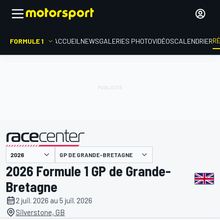
R
FORMULE 1
ACCUEIL
NEWS
GALERIES PHOTO
VIDÉOS
CALENDRIER
GP DE GRANDE-BRETAGNE
présenté par
2026 Formule 1 GP de Grande-
Bretagne
2 juil. 2026 au 5 juil. 2026
Silverstone, GB