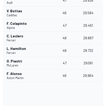
47
29.926
Audi
V. Bottas
46
29.584
Cadillac
F. Colapinto
47
29.461
Alpine
C. Leclerc
48
28.887
Ferrari
L. Hamilton
48
28.732
Ferrari
O. Piastri
47
29.081
McLaren
F. Alonso
46
29.964
Aston Martin