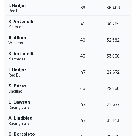
I. Hadjar
38
36.408
Red Bull
K. Antonelli
41
41.215
Mercedes
A. Albon
40
32.582
Williams
K. Antonelli
43
33.650
Mercedes
I. Hadjar
47
29.672
Red Bull
S. Pérez
46
29.866
Cadillac
L. Lawson
47
28.577
Racing Bulls
A. Lindblad
47
32.143
Racing Bulls
G. Bortoleto