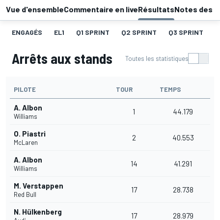
Vue d'ensemble
Commentaire en live
Résultats
Notes des p
ENGAGÉS
EL1
Q1 SPRINT
Q2 SPRINT
Q3 SPRINT
C
Arrêts aux stands
Toutes les statistiques
PILOTE
TOUR
TEMPS
A. Albon
1
44.179
Williams
O. Piastri
2
40.553
McLaren
A. Albon
14
41.291
Williams
M. Verstappen
17
28.738
Red Bull
N. Hülkenberg
17
28.979