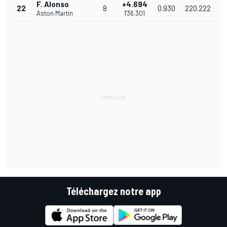
F. Alonso
+4.694
22
8
0.930
220.222
Aston Martin
1'36.301
Téléchargez notre app