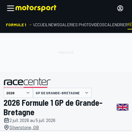
R
FORMULE 1
ACCUEIL
NEWS
GALERIES PHOTO
VIDÉOS
CALENDRIER
GP DE GRANDE-BRETAGNE
présenté par
2026 Formule 1 GP de Grande-
Bretagne
2 juil. 2026 au 5 juil. 2026
Silverstone, GB