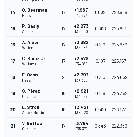
O. Bearman
+1.967
14
17
0.002
226.639
Haas
1'33.574
P. Gasly
+2.273
15
17
0.306
225.901
Alpine
1'33.880
A. Albon
+2.382
16
17
0.109
225.639
Williams
1'33.989
C. Sainz Jr
+2.579
17
17
0.197
225.167
Williams
1'34.186
E. Ocon
+2.792
18
9
0.213
224.659
Haas
1'34.399
S. Pérez
+2.921
19
16
0.129
224.352
Cadillac
1'34.528
L. Stroll
+3.421
20
16
0.500
223.172
Aston Martin
1'35.028
V. Bottas
+3.764
21
17
0.343
222.369
Cadillac
1'35.371