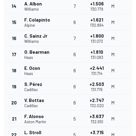
A. Albon
+1.506
14
7
M
Williams
1'30.779
F. Colapinto
+1.621
15
6
M
Alpine
1'30.894
C. Sainz Jr
+1.800
16
7
M
Williams
1'31.073
O. Bearman
+1.810
17
6
M
Haas
1'31.083
E. Ocon
+2.441
18
6
M
Haas
1'31.714
S. Pérez
+2.503
19
6
M
Cadillac
1'31.776
V. Bottas
+2.747
20
6
M
Cadillac
1'32.020
F. Alonso
+3.637
21
5
M
Aston Martin
1'32.910
L. Stroll
+3.715
22
5
M