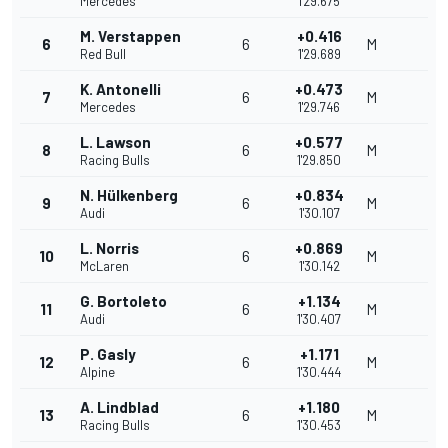
Mercedes
1'29.675
M. Verstappen
+0.416
6
6
M
Red Bull
1'29.689
K. Antonelli
+0.473
7
6
M
Mercedes
1'29.746
L. Lawson
+0.577
8
6
M
Racing Bulls
1'29.850
N. Hülkenberg
+0.834
9
6
M
Audi
1'30.107
L. Norris
+0.869
10
6
M
McLaren
1'30.142
G. Bortoleto
+1.134
11
6
M
Audi
1'30.407
P. Gasly
+1.171
12
6
M
Alpine
1'30.444
A. Lindblad
+1.180
13
6
M
Racing Bulls
1'30.453