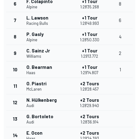
F. Colapinto
+1 Tour
6
8
Alpine
1:28'35.268
L. Lawson
+1 Tour
7
6
Racing Bulls
1:28'49.993
P. Gasly
+1 Tour
8
4
Alpine
1:28'50.330
C. Sainz Jr
+1 Tour
9
2
Williams
1:29'13.772
O. Bearman
+1 Tour
10
1
Haas
1:29'14.807
O. Piastri
+2 Tours
11
McLaren
1:28'28.457
N. Hülkenberg
+2 Tours
12
Audi
1:28'29.940
G. Bortoleto
+2 Tours
13
Audi
1:28'36.914
E. Ocon
+2 Tours
14
Haas
1:29'24.393