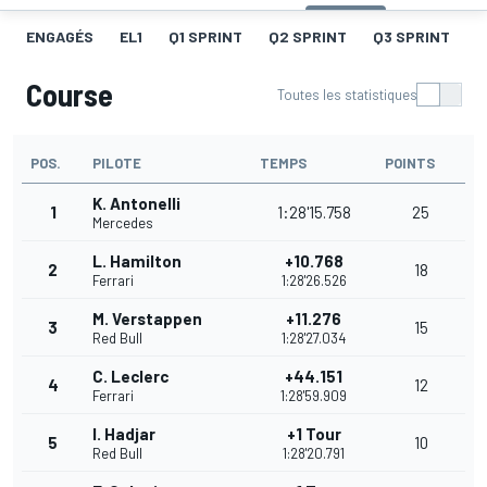
ENGAGÉS
EL1
Q1 SPRINT
Q2 SPRINT
Q3 SPRINT
C
Course
Toutes les statistiques
POS.
PILOTE
TEMPS
POINTS
K. Antonelli
1
1:28'15.758
25
Mercedes
L. Hamilton
+10.768
2
18
Ferrari
1:28'26.526
M. Verstappen
+11.276
3
15
Red Bull
1:28'27.034
C. Leclerc
+44.151
4
12
Ferrari
1:28'59.909
I. Hadjar
+1 Tour
5
10
Red Bull
1:28'20.791