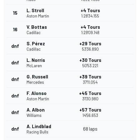
L. Stroll
+4 Tours
15
Aston Martin
1:28'34.155
V. Bottas
+4 Tours
16
Cadillac
1:29'09.148
S. Pérez
+29 Tours
dnf
Cadillac
53'36.890
L. Norris
+30 Tours
dnf
McLaren
50'53.221
G. Russell
+39 Tours
dnf
Mercedes
37'11.054
F. Alonso
+45 Tours
dnf
Aston Martin
31'30.980
A. Albon
+57 Tours
dnf
Williams
14'56.653
A. Lindblad
dnf
68 laps
Racing Bulls