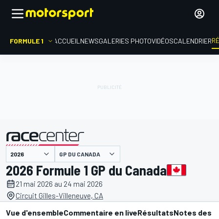
R
FORMULE 1
ACCUEIL
NEWS
GALERIES PHOTO
VIDÉOS
CALENDRIER
GP DU CANADA
présenté par
2026 Formule 1 GP du Canada
21 mai 2026 au 24 mai 2026
Circuit Gilles-Villeneuve, CA
Vue d'ensemble
Commentaire en live
Résultats
Notes des p