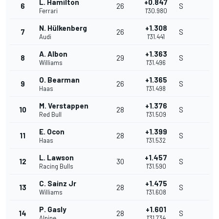
L. Hamilton
+0.847
6
26
S
Ferrari
1'30.980
N. Hülkenberg
+1.308
7
26
S
Audi
1'31.441
A. Albon
+1.363
8
29
S
Williams
1'31.496
O. Bearman
+1.365
9
26
S
Haas
1'31.498
M. Verstappen
+1.376
10
28
S
Red Bull
1'31.509
E. Ocon
+1.399
11
28
S
Haas
1'31.532
L. Lawson
+1.457
12
30
S
Racing Bulls
1'31.590
C. Sainz Jr
+1.475
13
28
S
Williams
1'31.608
P. Gasly
+1.601
14
28
S
Alpine
1'31.734