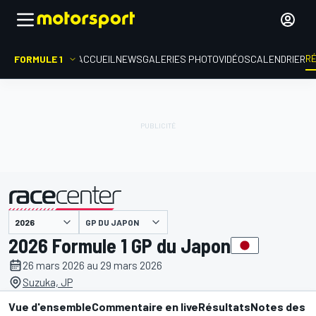
R
FORMULE 1
ACCUEIL
NEWS
GALERIES PHOTO
VIDÉOS
CALENDRIER
GP DU JAPON
présenté par
2026 Formule 1 GP du Japon
26 mars 2026 au 29 mars 2026
Suzuka, JP
Vue d'ensemble
Commentaire en live
Résultats
Notes des p