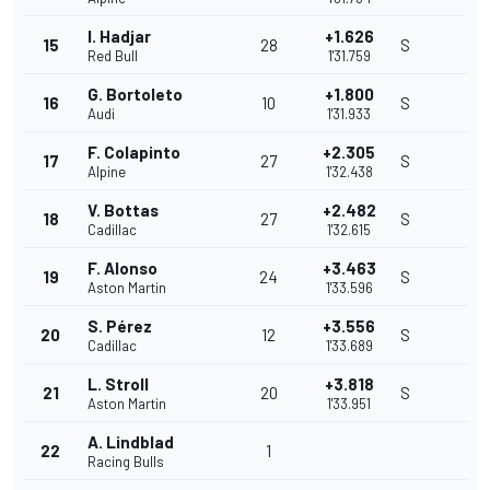
I. Hadjar
+1.626
15
28
S
Red Bull
1'31.759
G. Bortoleto
+1.800
16
10
S
Audi
1'31.933
F. Colapinto
+2.305
17
27
S
Alpine
1'32.438
V. Bottas
+2.482
18
27
S
Cadillac
1'32.615
F. Alonso
+3.463
19
24
S
Aston Martin
1'33.596
S. Pérez
+3.556
20
12
S
Cadillac
1'33.689
L. Stroll
+3.818
21
20
S
Aston Martin
1'33.951
A. Lindblad
22
1
Racing Bulls