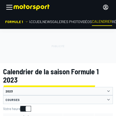
CALENDRIER
FORMULE 1
ACCUEIL
NEWS
GALERIES PHOTO
VIDÉOS
R
Calendrier de la saison Formule 1
2023
COURSES
Votre heure