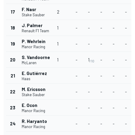
F. Nasr
17
2
-
-
-
-
-
Stake Sauber
J. Palmer
18
1
-
-
-
-
-
Renault F1 Team
P. Wehrlein
19
1
-
-
-
-
-
Manor Racing
S. Vandoorne
20
1
-
1
-
-
-
/10
McLaren
E. Gutiérrez
21
-
-
-
-
-
Haas
M. Ericsson
22
-
-
-
-
-
Stake Sauber
E. Ocon
23
-
-
-
-
-
Manor Racing
R. Haryanto
24
-
-
-
-
-
Manor Racing