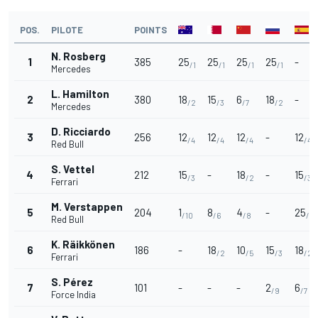
POS.
PILOTE
POINTS
N. Rosberg
1
385
25
25
25
25
-
/1
/1
/1
/1
Mercedes
L. Hamilton
2
380
18
15
6
18
-
/2
/3
/7
/2
Mercedes
D. Ricciardo
3
256
12
12
12
-
12
/4
/4
/4
/4
Red Bull
S. Vettel
4
212
15
-
18
-
15
/3
/2
/3
Ferrari
M. Verstappen
5
204
1
8
4
-
25
/10
/6
/8
/1
Red Bull
K. Räikkönen
6
186
-
18
10
15
18
/2
/5
/3
/2
Ferrari
S. Pérez
7
101
-
-
-
2
6
/9
/7
Force India