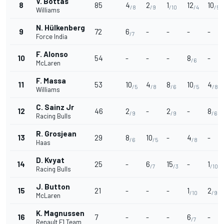
V. Bottas
8
85
4
2
1
12
10
/8
/9
/10
/4
/5
Williams
N. Hülkenberg
9
72
6
-
-
-
-
/7
Force India
F. Alonso
10
54
-
-
-
8
-
/6
McLaren
F. Massa
11
53
10
4
8
10
4
/5
/8
/6
/5
/8
Williams
C. Sainz Jr
12
46
2
-
2
-
8
/9
/9
/6
Racing Bulls
R. Grosjean
13
29
8
10
-
4
-
/6
/5
/8
Haas
D. Kvyat
14
25
-
6
15
-
1
/7
/3
/10
Racing Bulls
J. Button
15
21
-
-
-
1
2
/10
/9
McLaren
K. Magnussen
16
7
-
-
-
6
-
/7
Renault F1 Team