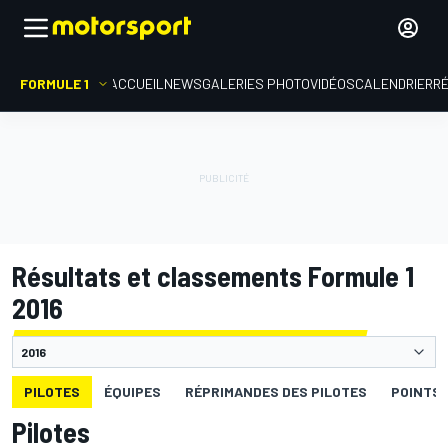
FORMULE 1
ACCUEIL
NEWS
GALERIES PHOTO
VIDÉOS
CALENDRIER
R
Résultats et classements Formule 1
2016
PILOTES
ÉQUIPES
RÉPRIMANDES DES PILOTES
POINTS 
Pilotes