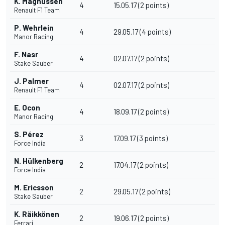
K. Magnussen
4
15.05.17 (2 points)
Renault F1 Team
P. Wehrlein
4
29.05.17 (4 points)
Manor Racing
F. Nasr
4
02.07.17 (2 points)
Stake Sauber
J. Palmer
4
02.07.17 (2 points)
Renault F1 Team
E. Ocon
4
18.09.17 (2 points)
Manor Racing
S. Pérez
3
17.09.17 (3 points)
Force India
N. Hülkenberg
2
17.04.17 (2 points)
Force India
M. Ericsson
2
29.05.17 (2 points)
Stake Sauber
K. Räikkönen
2
19.06.17 (2 points)
Ferrari