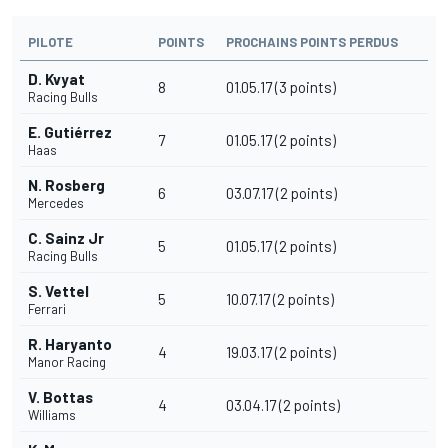
PILOTE
POINTS
PROCHAINS POINTS PERDUS
D. Kvyat
8
01.05.17 (3 points)
Racing Bulls
E. Gutiérrez
7
01.05.17 (2 points)
Haas
N. Rosberg
6
03.07.17 (2 points)
Mercedes
C. Sainz Jr
5
01.05.17 (2 points)
Racing Bulls
S. Vettel
5
10.07.17 (2 points)
Ferrari
R. Haryanto
4
19.03.17 (2 points)
Manor Racing
V. Bottas
4
03.04.17 (2 points)
Williams