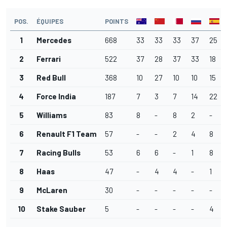
POS.
ÉQUIPES
POINTS
1
Mercedes
668
33
33
33
37
25
2
Ferrari
522
37
28
37
33
18
3
Red Bull
368
10
27
10
10
15
4
Force India
187
7
3
7
14
22
5
Williams
83
8
-
8
2
-
6
Renault F1 Team
57
-
-
2
4
8
7
Racing Bulls
53
6
6
-
1
8
8
Haas
47
-
4
4
-
1
9
McLaren
30
-
-
-
-
-
10
Stake Sauber
5
-
-
-
-
4