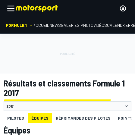
FORMULE 1
ACCUEIL
NEWS
GALERIES PHOTO
VIDÉOS
CALENDRIER
R
Résultats et classements Formule 1
2017
PILOTES
ÉQUIPES
RÉPRIMANDES DES PILOTES
POINTS 
Équipes