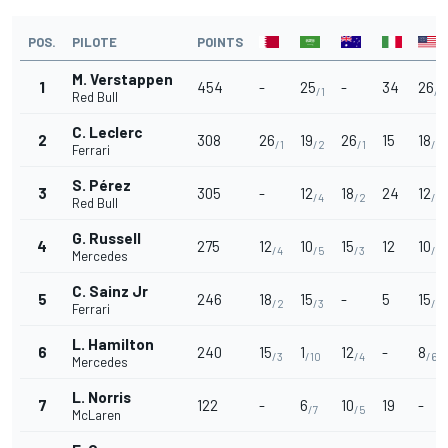
POS.
PILOTE
POINTS
M. Verstappen
1
454
-
25
-
34
26
/1
/1
Red Bull
C. Leclerc
2
308
26
19
26
15
18
/1
/2
/1
/2
Ferrari
S. Pérez
3
305
-
12
18
24
12
/4
/2
/4
Red Bull
G. Russell
4
275
12
10
15
12
10
/4
/5
/3
/5
Mercedes
C. Sainz Jr
5
246
18
15
-
5
15
/2
/3
/3
Ferrari
L. Hamilton
6
240
15
1
12
-
8
/3
/10
/4
/6
Mercedes
L. Norris
7
122
-
6
10
19
-
/7
/5
McLaren