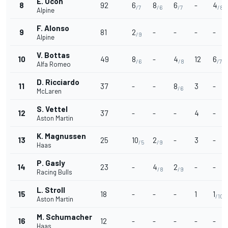
E. Ocon
8
92
6
8
6
-
4
/7
/6
/7
/8
Alpine
F. Alonso
9
81
2
-
-
-
-
/9
Alpine
V. Bottas
10
49
8
-
4
12
6
/6
/8
/7
Alfa Romeo
D. Ricciardo
11
37
-
-
8
3
-
/6
McLaren
S. Vettel
12
37
-
-
-
4
-
Aston Martin
K. Magnussen
13
25
10
2
-
3
-
/5
/9
Haas
P. Gasly
14
23
-
4
2
-
-
/8
/9
Racing Bulls
L. Stroll
15
18
-
-
-
1
1
/10
Aston Martin
M. Schumacher
16
12
-
-
-
-
-
Haas