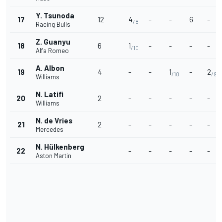
Y. Tsunoda
17
12
4
-
-
6
-
/8
Racing Bulls
Z. Guanyu
18
6
1
-
-
-
-
/10
Alfa Romeo
A. Albon
19
4
-
-
1
-
2
/10
/9
Williams
N. Latifi
20
2
-
-
-
-
-
Williams
N. de Vries
21
2
-
-
-
-
-
Mercedes
N. Hülkenberg
22
-
-
-
-
-
Aston Martin