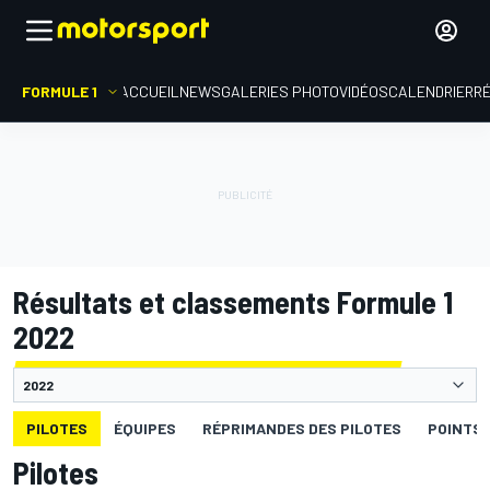
FORMULE 1
ACCUEIL
NEWS
GALERIES PHOTO
VIDÉOS
CALENDRIER
R
Résultats et classements Formule 1
2022
PILOTES
ÉQUIPES
RÉPRIMANDES DES PILOTES
POINTS 
Pilotes