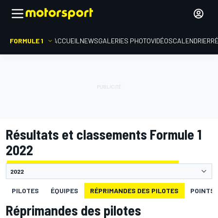
FORMULE 1
ACCUEIL
NEWS
GALERIES PHOTO
VIDÉOS
CALENDRIER
R
Résultats et classements Formule 1
2022
PILOTES
ÉQUIPES
RÉPRIMANDES DES PILOTES
POINTS 
Réprimandes des pilotes