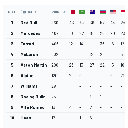
POS.
ÉQUIPES
POINTS
1
Red Bull
860
43
44
36
57
44
25
2
Mercedes
409
16
22
18
20
20
23
3
Ferrari
406
12
14
-
36
16
12
4
McLaren
302
-
-
12
2
-
3
5
Aston Martin
280
23
15
27
22
15
18
6
Alpine
120
2
6
-
-
6
21
7
Williams
28
1
-
-
-
-
-
8
Racing Bulls
25
-
-
1
1
-
-
9
Alfa Romeo
16
4
-
2
-
-
-
10
Haas
12
-
1
6
-
1
-