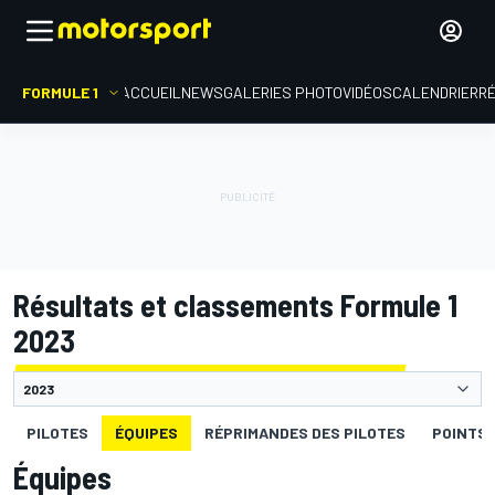
FORMULE 1
ACCUEIL
NEWS
GALERIES PHOTO
VIDÉOS
CALENDRIER
R
Résultats et classements Formule 1
2023
PILOTES
ÉQUIPES
RÉPRIMANDES DES PILOTES
POINTS 
Équipes