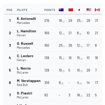
POS.
PILOTE
POINTS
K. Antonelli
1
219
18
29
25
28
31
/2
/1
Mercedes
L. Hamilton
2
169
12
21
8
10
21
1
/4
/6
Ferrari
G. Russell
3
160
25
26
12
17
8
-
/1
/4
Mercedes
C. Leclerc
4
138
15
19
15
10
16
-
/3
/3
Ferrari
L. Norris
5
128
10
5
10
26
7
-
/5
/5
McLaren
M. Verstappen
6
109
8
-
4
14
17
-
/6
/8
Red Bull
O. Piastri
7
92
-
3
18
22
5
1
/2
McLaren