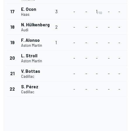
E. Ocon
17
3
-
-
1
-
-
/10
Haas
N. Hülkenberg
18
2
-
-
-
-
-
-
Audi
F. Alonso
19
1
-
-
-
-
-
1
Aston Martin
L. Stroll
20
-
-
-
-
-
-
Aston Martin
V. Bottas
21
-
-
-
-
-
-
Cadillac
S. Pérez
22
-
-
-
-
-
-
Cadillac