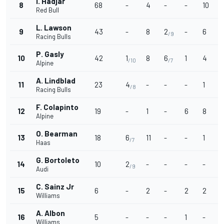
I. Hadjar
8
68
-
4
-
-
10
1
Red Bull
L. Lawson
9
43
-
8
2
-
6
/9
Racing Bulls
P. Gasly
10
42
1
8
6
1
4
1
/10
/7
Alpine
A. Lindblad
11
23
4
-
-
-
1
/8
Racing Bulls
F. Colapinto
12
19
-
1
-
6
8
-
Alpine
O. Bearman
13
18
6
11
-
-
1
-
/7
Haas
G. Bortoleto
14
10
2
-
-
-
-
-
/9
Audi
C. Sainz Jr
15
6
-
2
-
2
2
-
Williams
A. Albon
16
5
-
-
-
1
-
Williams