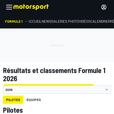
FORMULE 1
ACCUEIL
NEWS
GALERIES PHOTO
VIDÉOS
CALENDRIER
R
Résultats et classements Formule 1
2026
PILOTES
ÉQUIPES
Pilotes