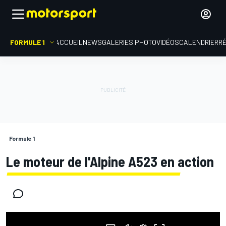
FORMULE 1
ACCUEIL
NEWS
GALERIES PHOTO
VIDÉOS
CALENDRIER
R
Formule 1
Le moteur de l'Alpine A523 en action