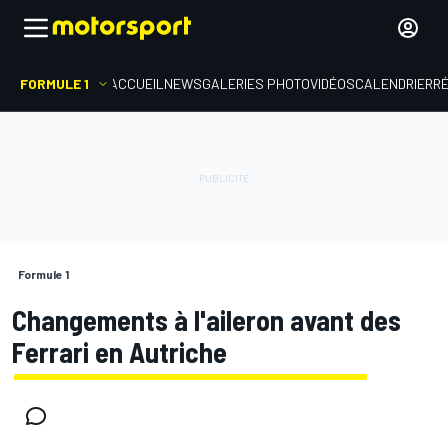
FORMULE 1
ACCUEIL
NEWS
GALERIES PHOTO
VIDÉOS
CALENDRIER
R
Formule 1
Changements à l'aileron avant des
Ferrari en Autriche