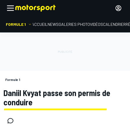
FORMULE 1
ACCUEIL
NEWS
GALERIES PHOTO
VIDÉOS
CALENDRIER
R
Formule 1
Daniil Kvyat passe son permis de
conduire