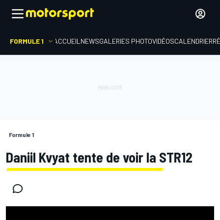
FORMULE 1
ACCUEIL
NEWS
GALERIES PHOTO
VIDÉOS
CALENDRIER
R
Formule 1
Daniil Kvyat tente de voir la STR12