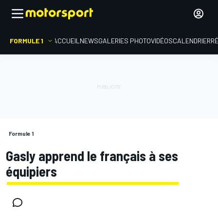
FORMULE 1
ACCUEIL
NEWS
GALERIES PHOTO
VIDÉOS
CALENDRIER
R
Formule 1
Gasly apprend le français à ses
équipiers