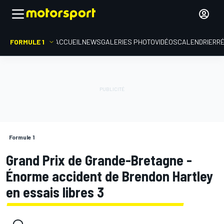
FORMULE 1
ACCUEIL
NEWS
GALERIES PHOTO
VIDÉOS
CALENDRIER
R
Formule 1
Grand Prix de Grande-Bretagne -
Énorme accident de Brendon Hartley
en essais libres 3