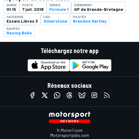
DURÉE
POSTÉ
SÉRIES
ÉVÉNEMENT
01:15
7 juil. 2018
Formule 1
GP de Grande-Bretagne
CATÉGORIE
LIEU
PILOTES
Essais Libres 3
Silverstone
Brendon Hartley
ÉQUIPES
Racing Bulls
Téléchargez notre app
Réseaux sociaux
fr.Motor1.com
Motorsportjobs.com