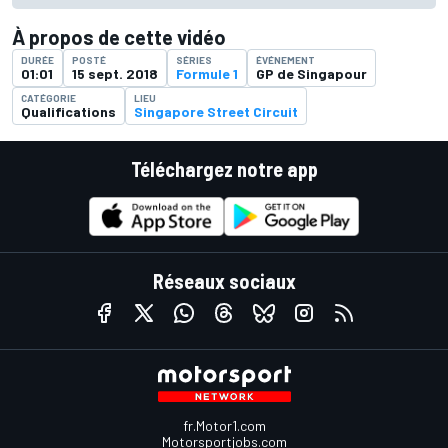
À propos de cette vidéo
DURÉE
POSTÉ
SÉRIES
ÉVÉNEMENT
01:01
15 sept. 2018
Formule 1
GP de Singapour
CATÉGORIE
LIEU
Qualifications
Singapore Street Circuit
Téléchargez notre app
Réseaux sociaux
fr.Motor1.com
Motorsportjobs.com