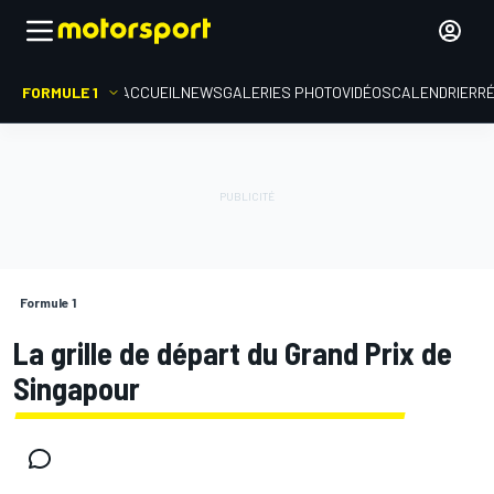
FORMULE 1
ACCUEIL
NEWS
GALERIES PHOTO
VIDÉOS
CALENDRIER
R
Formule 1
La grille de départ du Grand Prix de
Singapour