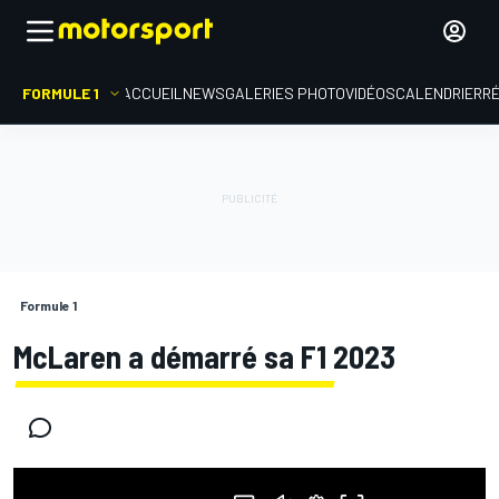
FORMULE 1
ACCUEIL
NEWS
GALERIES PHOTO
VIDÉOS
CALENDRIER
R
Formule 1
McLaren a démarré sa F1 2023