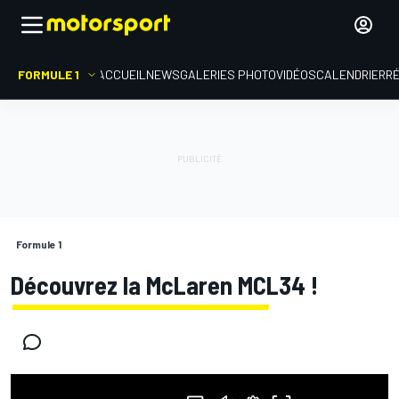
FORMULE 1
ACCUEIL
NEWS
GALERIES PHOTO
VIDÉOS
CALENDRIER
R
Formule 1
Découvrez la McLaren MCL34 !