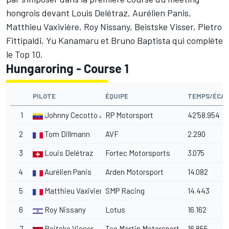
hongrois devant Louis Delétraz, Aurélien Panis,
Matthieu Vaxivière, Roy Nissany, Beistske Visser, Pietro
Fittipaldi, Yu Kanamaru et Bruno Baptista qui complète
le Top 10.
Hungaroring - Course 1
PILOTE
ÉQUIPE
TEMPS/ÉCA
1
Johnny Cecotto Jr.
RP Motorsport
42'58.954
2
Tom Dillmann
AVF
2.290
3
Louis Delétraz
Fortec Motorsports
3.075
4
Aurélien Panis
Arden Motorsport
14.082
5
Matthieu Vaxiviere
SMP Racing
14.443
6
Roy Nissany
Lotus
16.162
7
Beitske Visser
Teo Martin Motorsport
16.855