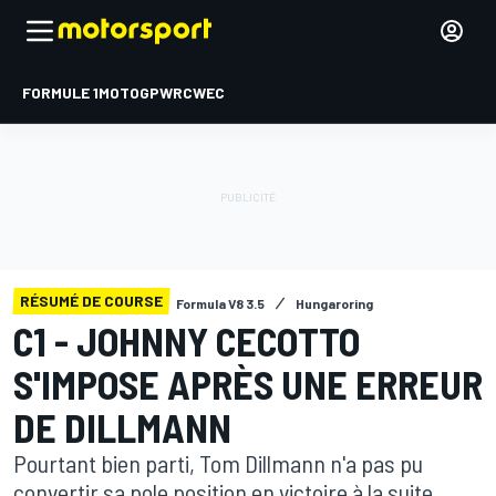
FORMULE 1
MOTOGP
WRC
WEC
RÉSUMÉ DE COURSE
Formula V8 3.5
Hungaroring
C1 - JOHNNY CECOTTO
S'IMPOSE APRÈS UNE ERREUR
DE DILLMANN
Pourtant bien parti, Tom Dillmann n'a pas pu
convertir sa pole position en victoire à la suite