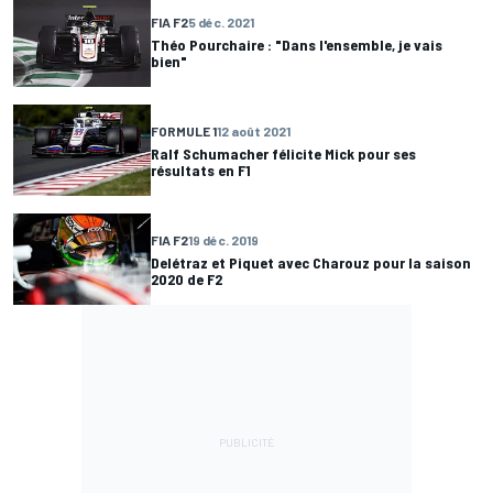
FIA F2
5 déc. 2021
Théo Pourchaire : "Dans l'ensemble, je vais
bien"
FORMULE 1
12 août 2021
Ralf Schumacher félicite Mick pour ses
résultats en F1
FIA F2
19 déc. 2019
Delétraz et Piquet avec Charouz pour la saison
2020 de F2