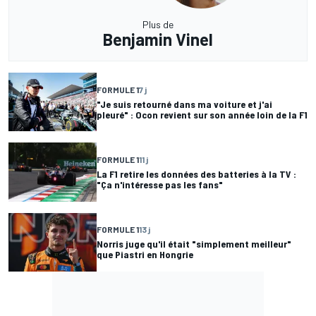
Plus de
Benjamin Vinel
FORMULE 1
7 j
"Je suis retourné dans ma voiture et j'ai
pleuré" : Ocon revient sur son année loin de la F1
FORMULE 1
11 j
La F1 retire les données des batteries à la TV :
"Ça n'intéresse pas les fans"
FORMULE 1
13 j
Norris juge qu'il était "simplement meilleur"
que Piastri en Hongrie