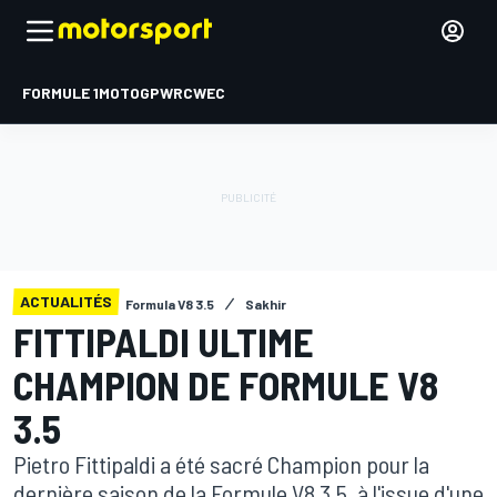
FORMULE 1
MOTOGP
WRC
WEC
ACTUALITÉS
Formula V8 3.5
Sakhir
FITTIPALDI ULTIME
CHAMPION DE FORMULE V8
3.5
Pietro Fittipaldi a été sacré Champion pour la
dernière saison de la Formule V8 3.5, à l'issue d'une