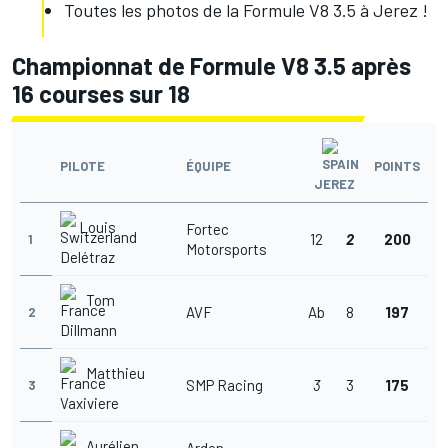
Toutes les photos de la Formule V8 3.5 à Jerez !
Championnat de Formule V8 3.5 après
16 courses sur 18
PILOTE
ÉQUIPE
POINTS
JEREZ
Louis
Fortec
12
2
200
1
Motorsports
Delétraz
Tom
AVF
Ab
8
197
2
Dillmann
Matthieu
SMP Racing
3
3
175
3
Vaxiviere
Aurélien
Arden