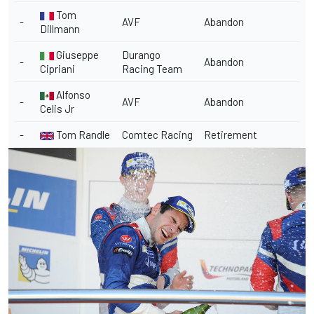
Tom
-
AVF
Abandon
Dillmann
Giuseppe
Durango
-
Abandon
Cipriani
Racing Team
Alfonso
-
AVF
Abandon
Celis Jr
-
Tom Randle
Comtec Racing
Retirement