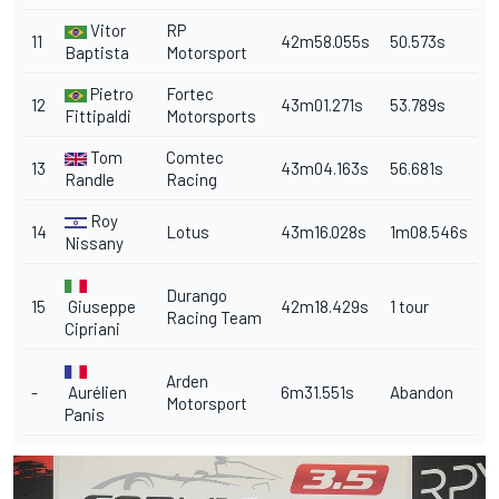
Vitor
RP
11
42m58.055s
50.573s
Baptista
Motorsport
Pietro
Fortec
12
43m01.271s
53.789s
Fittipaldi
Motorsports
Tom
Comtec
13
43m04.163s
56.681s
Randle
Racing
Roy
14
Lotus
43m16.028s
1m08.546s
Nissany
Durango
15
Giuseppe
42m18.429s
1 tour
Racing Team
Cipriani
Arden
-
Aurélien
6m31.551s
Abandon
Motorsport
Panis