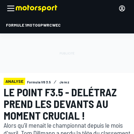
FORMULE 1
MOTOGP
WRC
WEC
ANALYSE
Formula V8 3.5
Jerez
LE POINT F3.5 - DELÉTRAZ
PREND LES DEVANTS AU
MOMENT CRUCIAL !
Alors qu'il menait le championnat depuis le mois
d'avril, Tom Dillmann a perdu la tête du classement