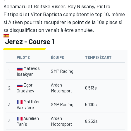
Kanamaru et Beitske Visser. Roy Nissany, Pietro
Fittipaldi et Vitor Baptista complètent le top 10, même
si Aitken pourrait récupérer le point de la 10e place si
sa disqualification venait à être annulée.
Jerez - Course 1
PILOTE
ÉQUIPE
TEMPS/ÉCART
Matevos
1
SMP Racing
Isaakyan
Egor
Arden
2
0.513s
Orudzhev
Motorsport
Matthieu
3
SMP Racing
5.100s
Vaxiviere
Aurélien
Arden
4
8.252s
Panis
Motorsport