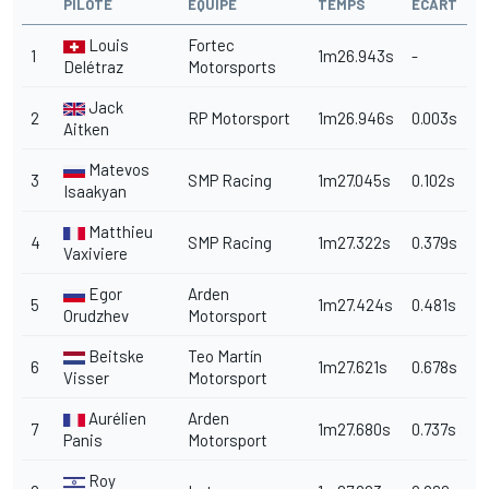
PILOTE
ÉQUIPE
TEMPS
ÉCART
Louis
Fortec
1
1m26.943s
-
Delétraz
Motorsports
Jack
2
RP Motorsport
1m26.946s
0.003s
Aitken
Matevos
3
SMP Racing
1m27.045s
0.102s
Isaakyan
Matthieu
4
SMP Racing
1m27.322s
0.379s
Vaxiviere
Egor
Arden
5
1m27.424s
0.481s
Orudzhev
Motorsport
Beitske
Teo Martín
6
1m27.621s
0.678s
Visser
Motorsport
Aurélien
Arden
7
1m27.680s
0.737s
Panis
Motorsport
Roy