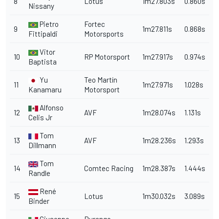
8
Lotus
1m27.803s
0.860s
Nissany
Pietro
Fortec
9
1m27.811s
0.868s
Fittipaldi
Motorsports
Vitor
10
RP Motorsport
1m27.917s
0.974s
Baptista
Yu
Teo Martín
11
1m27.971s
1.028s
Kanamaru
Motorsport
Alfonso
12
AVF
1m28.074s
1.131s
Celis Jr
Tom
13
AVF
1m28.236s
1.293s
Dillmann
Tom
14
Comtec Racing
1m28.387s
1.444s
Randle
René
15
Lotus
1m30.032s
3.089s
Binder
Giuseppe
Durango