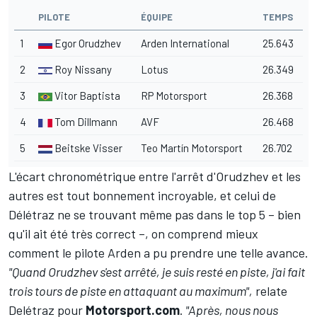
PILOTE
ÉQUIPE
TEMPS
1
Egor Orudzhev
Arden International
25.643
2
Roy Nissany
Lotus
26.349
3
Vitor Baptista
RP Motorsport
26.368
4
Tom Dillmann
AVF
26.468
5
Beitske Visser
Teo Martín Motorsport
26.702
L'écart chronométrique entre l'arrêt d'Orudzhev et les
autres est tout bonnement incroyable, et celui de
Délétraz ne se trouvant même pas dans le top 5 – bien
qu'il ait été très correct –, on comprend mieux
comment le pilote Arden a pu prendre une telle avance.
"Quand Orudzhev s'est arrêté, je suis resté en piste, j'ai fait
trois tours de piste en attaquant au maximum",
relate
Delétraz pour
Motorsport.com
.
"Après, nous nous