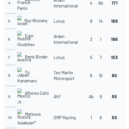
4
Ab
171
4
International
Panis
Roy Nissany
Lotus
8
14
169
5
Egor
Arden
2
1
166
6
International
Orudzhev
René Binder
Lotus
5
7
153
7
Yu
Teo Martín
6
10
80
8
Motorsport
Kanamaru
Alfonso Celis
AVF
Ab
9
55
9
Jr.
Matevos
SMP Racing
1
6
50
10
Isaakyan*