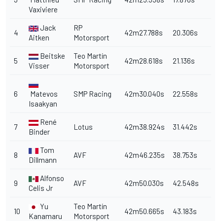
Vaxiviere
Jack
RP
4
42m27.788s
20.306s
Aitken
Motorsport
Beitske
Teo Martín
5
42m28.618s
21.136s
Visser
Motorsport
6
Matevos
SMP Racing
42m30.040s
22.558s
Isaakyan
René
7
Lotus
42m38.924s
31.442s
Binder
Tom
8
AVF
42m46.235s
38.753s
Dillmann
Alfonso
9
AVF
42m50.030s
42.548s
Celis Jr
Yu
Teo Martín
10
42m50.665s
43.183s
Kanamaru
Motorsport