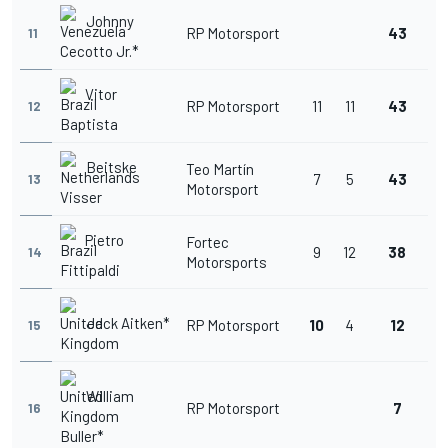
Johnny
RP Motorsport
43
11
Cecotto Jr.*
Vitor
RP Motorsport
11
11
43
12
Baptista
Beitske
Teo Martín
7
5
43
13
Motorsport
Visser
Pietro
Fortec
9
12
38
14
Motorsports
Fittipaldi
Jack Aitken*
RP Motorsport
10
4
12
15
William
RP Motorsport
7
16
Buller*