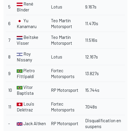
René
5
Lotus
9.167s
Binder
Yu
Teo Martín
6
11.470s
Kanamaru
Motorsport
Beitske
Teo Martín
7
11.516s
Visser
Motorsport
Roy
8
Lotus
12.167s
Nissany
Pietro
Fortec
9
13.827s
Fittipaldi
Motorsports
Vitor
10
RP Motorsport
15.744s
Baptista
Louis
Fortec
11
7.048s
Delétraz
Motorsports
Disqualification en
-
Jack Aitken
RP Motorsport
suspens