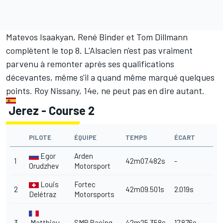
Matevos Isaakyan, René Binder et Tom Dillmann
complètent le top 8. L'Alsacien n'est pas vraiment
parvenu à remonter après ses qualifications
décevantes, même s'il a quand même marqué quelques
points. Roy Nissany, 14e, ne peut pas en dire autant.
Jerez - Course 2
PILOTE
ÉQUIPE
TEMPS
ÉCART
Egor
Arden
1
42m07.482s
-
Orudzhev
Motorsport
Louis
Fortec
2
42m09.501s
2.019s
Delétraz
Motorsports
3
Matthieu
SMP Racing
42m25.358s
17.876s