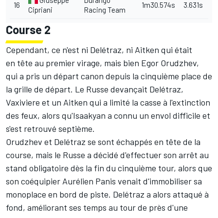
16
1m30.574s
3.631s
Cipriani
Racing Team
Course 2
Cependant, ce n'est ni Delétraz, ni Aitken qui était
en tête au premier virage, mais bien Egor Orudzhev,
qui a pris un départ canon depuis la cinquième place de
la grille de départ. Le Russe devançait Delétraz,
Vaxiviere et un Aitken qui a limité la casse à l'extinction
des feux, alors qu'Isaakyan a connu un envol difficile et
s'est retrouvé septième.
Orudzhev et Delétraz se sont échappés en tête de la
course, mais le Russe a décidé d'effectuer son arrêt au
stand obligatoire dès la fin du cinquième tour, alors que
son coéquipier Aurélien Panis venait d'immobiliser sa
monoplace en bord de piste. Delétraz a alors attaqué à
fond, améliorant ses temps au tour de près d'une