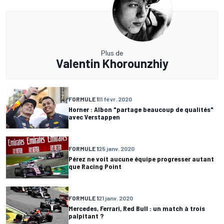
Plus de
Valentin Khorounzhiy
FORMULE 1
11 févr. 2020
Horner : Albon "partage beaucoup de qualités"
avec Verstappen
FORMULE 1
25 janv. 2020
Pérez ne voit aucune équipe progresser autant
que Racing Point
FORMULE 1
21 janv. 2020
Mercedes, Ferrari, Red Bull : un match à trois
palpitant ?