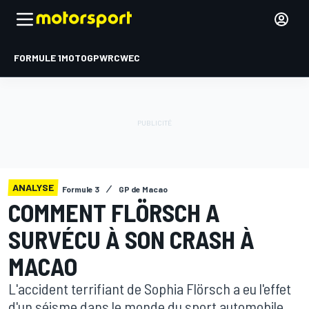
FORMULE 1
MOTOGP
WRC
WEC
ANALYSE
Formule 3
GP de Macao
COMMENT FLÖRSCH A
SURVÉCU À SON CRASH À
MACAO
L'accident terrifiant de Sophia Flörsch a eu l'effet
d'un séisme dans le monde du sport automobile.