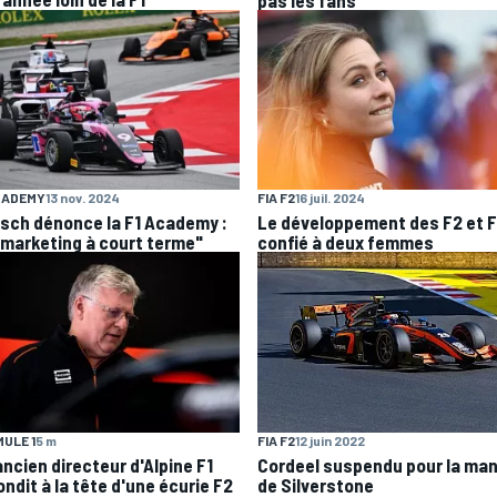
CADEMY
13 nov. 2024
FIA F2
16 juil. 2024
rsch dénonce la F1 Academy :
Le développement des F2 et 
 marketing à court terme"
confié à deux femmes
ULE 1
5 m
FIA F2
12 juin 2022
ancien directeur d'Alpine F1
Cordeel suspendu pour la ma
ndit à la tête d'une écurie F2
de Silverstone