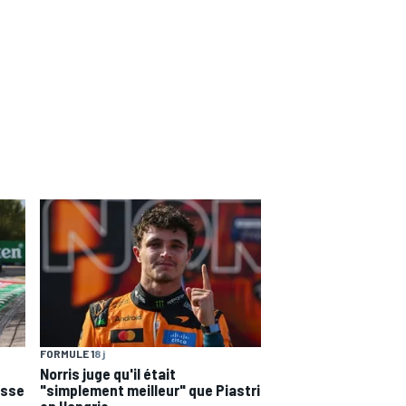
FORMULE 1
8 j
Norris juge qu'il était
esse
"simplement meilleur" que Piastri
en Hongrie