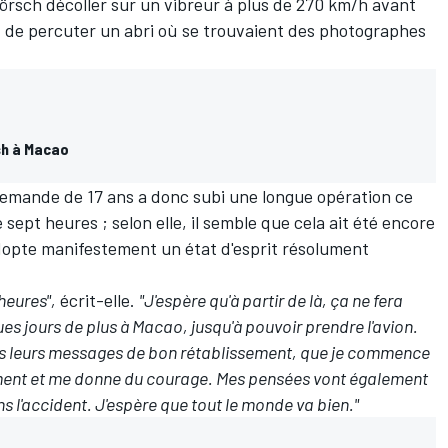
lörsch
décoller sur un vibreur à plus de 270 km/h avant
t de percuter un abri où se trouvaient des photographes
.
sh à Macao
llemande de 17 ans a donc subi une longue opération ce
sept heures ; selon elle, il semble que cela ait été encore
 adopte manifestement un état d'esprit résolument
 heures",
écrit-elle.
"J'espère qu'à partir de là, ça ne fera
ques jours de plus à
Macao
, jusqu'à pouvoir prendre l'avion.
us leurs messages de bon rétablissement, que je commence
iment et me donne du courage. Mes pensées vont également
s l'accident. J'espère que tout le monde va bien."