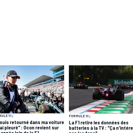
ULE 1
3 j
FORMULE 1
6 j
 suis retourné dans ma voiture
La F1 retire les données des
'ai pleuré" : Ocon revient sur
batteries à la TV : "Ça n'intér
année loin de la F1
pas les fans"