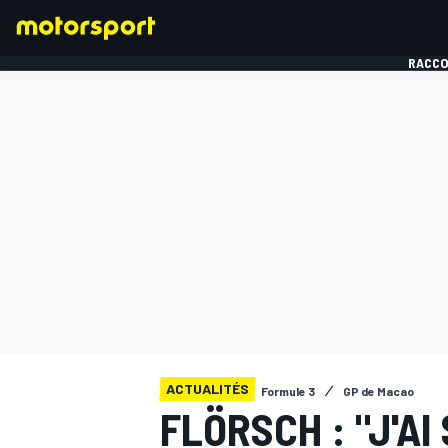
RACCO
FORMULE 1
ACTUALITÉS
Formule 3
GP de Macao
FLÖRSCH : "J'AI