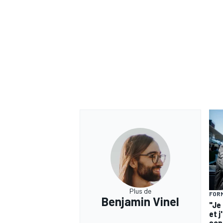
Plus de
FORM
Benjamin Vinel
"Je
et j
son 