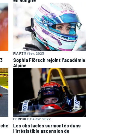
FIA F3
17 févr. 2023
F3
Sophia Flörsch rejoint l'académie
Alpine
FORMULE 1
14 avr. 2022
nche
Les obstacles surmontés dans
l'irrésistible ascension de