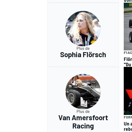
Plus de
Sophia Flörsch
F1 A
Flö
"Du
Plus de
Van Amersfoort
FORM
Un 
Racing
rebo