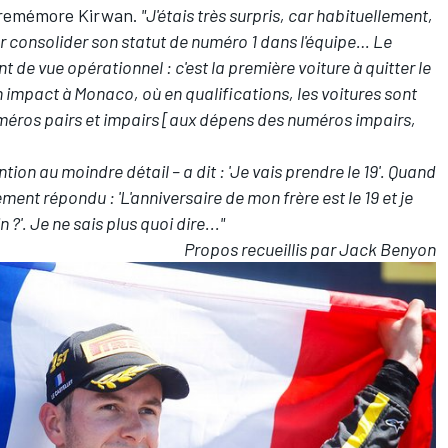
remémore Kirwan.
"J'étais très surpris, car habituellement,
ur consolider son statut de numéro 1 dans l'équipe… Le
nt de vue opérationnel : c'est la première voiture à quitter le
 impact à Monaco, où en qualifications, les voitures sont
méros pairs et impairs [aux dépens des numéros impairs,
ntion au moindre détail – a dit : 'Je vais prendre le 19'. Quand
plement répondu : 'L'anniversaire de mon frère est le 19 et je
n ?'. Je ne sais plus quoi dire..."
Propos recueillis par Jack Benyon