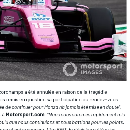
corchamps a été annulée en raison de la tragédie
mais remis en question sa participation au rendez-vous
idée de continuer pour Monza n'a jamais été mise en doute"
,
, à
Motorsport.com
.
"Nous nous sommes rapidement mis
voulu que nous continuions et nous battions pour les points.
na et notre sponsor-titre BWT, la décision a été prise