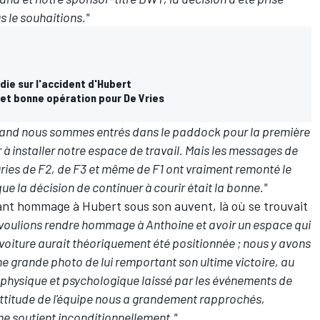
 le souhaitions."
ie sur l'accident d'Hubert
et bonne opération pour De Vries
n quand nous sommes entrés dans le paddock pour la première
à installer notre espace de travail. Mais les messages de
ries de F2, de F3 et même de F1 ont vraiment remonté le
e la décision de continuer à courir était la bonne."
t hommage à Hubert sous son auvent, là où se trouvait
voulions rendre hommage à Anthoine et avoir un espace qui
a voiture aurait théoriquement été positionnée ; nous y avons
e grande photo de lui remportant son ultime victoire, au
e physique et psychologique laissé par les événements de
attitude de l'équipe nous a grandement rapprochés,
me soutient inconditionnellement."