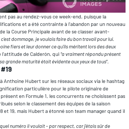
ient pas au rendez-vous ce week-end, puisque la
fications et a été contrainte à l'abandon par un nouveau
 de la Course Principale avant de se classer avant-
, c'est dommage, je voulais faire du bon travail pour lui.
oine fiers et leur donner ce qu'ils méritent lors des deux
e l'attitude de Calderón, qui
"a vraiment répondu présent
 sa grande maturité était évidente aux yeux de tous"
.
 #19
 à
Anthoine Hubert
sur les réseaux sociaux via le hashtag
ification particulière pour le pilote originaire de
présent en Formule 1, les concurrents ne choisissent pas
ribués selon le classement des équipes de la saison
18 et 19, mais Hubert a étonné son team manager quand il
uel numéro il voulait – par respect, car j'étais sûr de