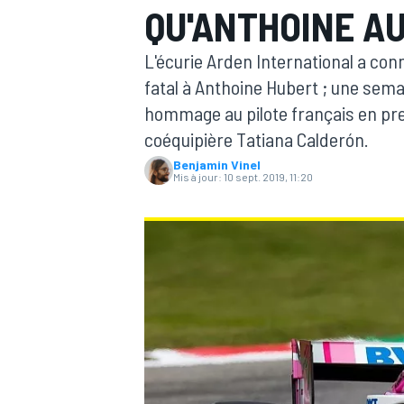
QU'ANTHOINE A
L'écurie Arden International a con
fatal à Anthoine Hubert ; une semai
hommage au pilote français en pre
coéquipière Tatiana Calderón.
MOTOGP
Benjamin Vinel
Mis à jour:
10 sept. 2019, 11:20