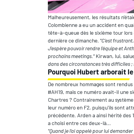
Malheureusement, les résultats n'éta
Colombienne a eu un accident en quali
tête-à-queue dès le sixième tour lors
AUTRES CHAMPIONNATS
dernière ce dimanche.
"C'est frustrant
J'espère pouvoir rendre l'équipe et Anth
prochains meetings."
Kirwan, lui, salu
dans des circonstances très difficiles ;
Pourquoi Hubert arborait le
De nombreux hommages sont rendus
#AH19, mais ce numéro avait-il une sign
Chartres ? Contrairement au système 
leur numéro en F2, puisqu'ils sont att
précédente. Arden a ainsi hérité des 
a choisi entre ces deux-là...
"Quand je l'ai appelé pour lui demander q