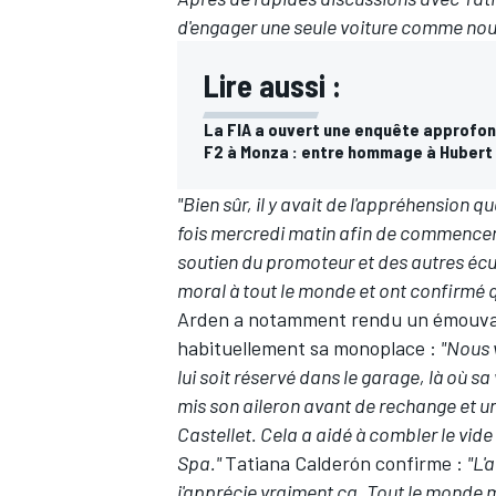
d'engager une seule voiture comme nous
Lire aussi :
La FIA a ouvert une enquête approfond
F2 à Monza : entre hommage à Hubert 
"Bien sûr, il y avait de l'appréhensio
fois mercredi matin afin de commencer 
soutien du promoteur et des autres écu
moral à tout le monde et ont confirmé qu
Arden a notamment rendu un émouvan
habituellement sa monoplace :
"Nous 
lui soit réservé dans le garage, là où s
mis son aileron avant de rechange et un
Castellet. Cela a aidé à combler le vid
Spa."
Tatiana Calderón
confirme :
"L'
j'apprécie vraiment ça. Tout le monde 