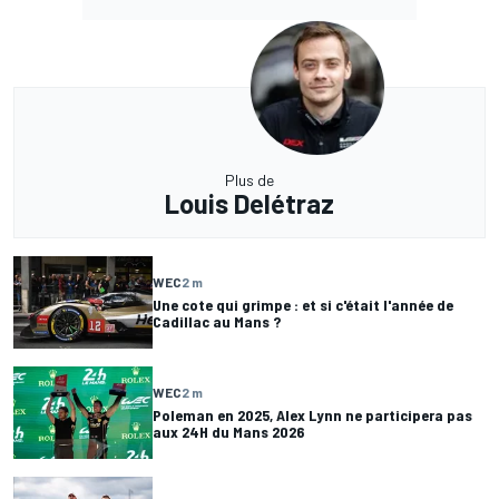
Plus de
Louis Delétraz
WEC
2 m
Une cote qui grimpe : et si c'était l'année de
Cadillac au Mans ?
WEC
2 m
Poleman en 2025, Alex Lynn ne participera pas
aux 24H du Mans 2026