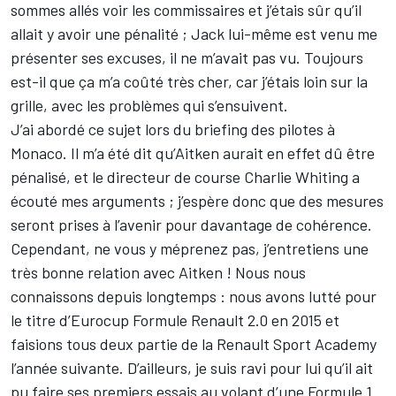
sommes allés voir les commissaires et j’étais sûr qu’il
allait y avoir une pénalité ; Jack lui-même est venu me
présenter ses excuses, il ne m’avait pas vu. Toujours
est-il que ça m’a coûté très cher, car j’étais loin sur la
grille, avec les problèmes qui s’ensuivent.
J’ai abordé ce sujet lors du briefing des pilotes à
Monaco. Il m’a été dit qu’Aitken aurait en effet dû être
pénalisé, et le directeur de course Charlie Whiting a
écouté mes arguments ; j’espère donc que des mesures
seront prises à l’avenir pour davantage de cohérence.
Cependant, ne vous y méprenez pas, j’entretiens une
très bonne relation avec Aitken ! Nous nous
connaissons depuis longtemps : nous avons lutté pour
le titre d’Eurocup Formule Renault 2.0 en 2015 et
faisions tous deux partie de la Renault Sport Academy
l’année suivante. D’ailleurs, je suis ravi pour lui qu’il ait
pu faire ses premiers essais au volant d’une Formule 1