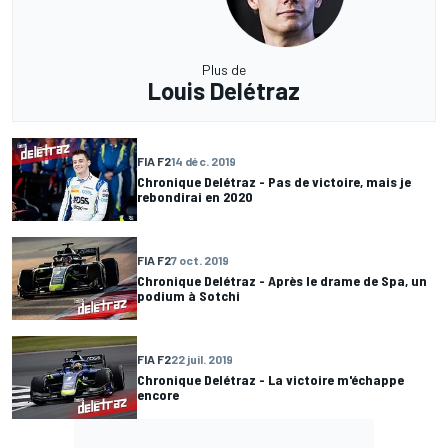
Plus de
Louis Delétraz
FIA F2
14 déc. 2019
Chronique Delétraz - Pas de victoire, mais je
rebondirai en 2020
FIA F2
7 oct. 2019
Chronique Delétraz - Après le drame de Spa, un
podium à Sotchi
FIA F2
22 juil. 2019
Chronique Delétraz - La victoire m'échappe
encore