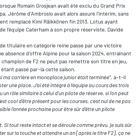
 lorsque
Romain Grosjean
avait été exclu du Grand Prix
Spa.
Jérôme d'Ambrosio
avait alors assuré l'intérim, sans
ment remplacé
Kimi Räikkönen
fin 2013, Lotus ayant
 de l'équipe Caterham à son propre réserviste, Davide
de titulaire en catégorie reine passe par une victoire
ne absence d'offre Alpine pour la saison 2024, entraînant
 champion de F2 ne peut pas remettre son titre en jeu,
i étant passé par-là cette saison.
 si ma carrière en monoplace junior était terminée"
, a-t-il
ter une place. J'ai été intégré à l'équipe au cours des trois
un rôle similaire à celui d'un pilote de réserve, si l'on peut
c'est cool d'être présent pour les courses, c'est nul de ne pas
ssible l'année prochaine pour être sûr d'être un pilote
 Si tout reste intact et se déroule comme prévu, je suis sûr
ter sur la touche et attendre un an [après le titre F2], ça ne