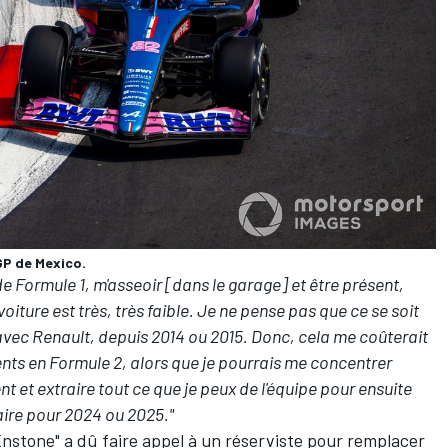
GP de Mexico.
de Formule 1, m'asseoir [dans le garage] et être présent,
oiture est très, très faible. Je ne pense pas que ce se soit
avec Renault, depuis 2014 ou 2015. Donc, cela me coûterait
s en Formule 2, alors que je pourrais me concentrer
t et extraire tout ce que je peux de l'équipe pour ensuite
laire pour 2024 ou 2025."
 Enstone" a dû faire appel à un réserviste pour remplacer