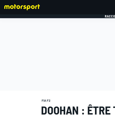
RACCO
FORMULE 1
FIA F2
DOOHAN : ÊTRE 