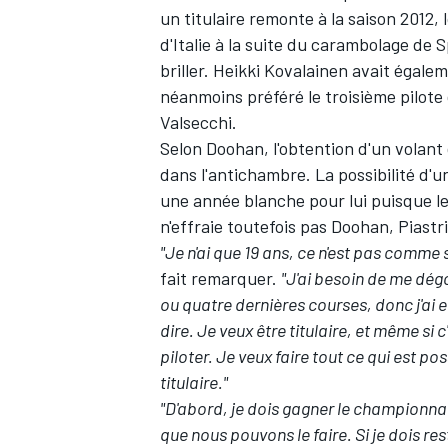
un titulaire remonte à la saison 2012,
d'Italie à la suite du carambolage de 
briller.
Heikki Kovalainen
avait égale
néanmoins préféré le troisième pilote
Valsecchi.
AUTRES CHAMPIONNATS
Selon Doohan, l'obtention d'un volant 
dans l'antichambre. La possibilité d'u
une année blanche pour lui puisque le
n'effraie toutefois pas Doohan, Piastr
"Je n'ai que 19 ans, ce n'est pas comme
fait remarquer.
"J'ai besoin de me dégo
ou quatre dernières courses, donc j'ai eu 
dire. Je veux être titulaire, et même si 
piloter. Je veux faire tout ce qui est po
titulaire."
"D'abord, je dois gagner le championnat.
que nous pouvons le faire. Si je dois res