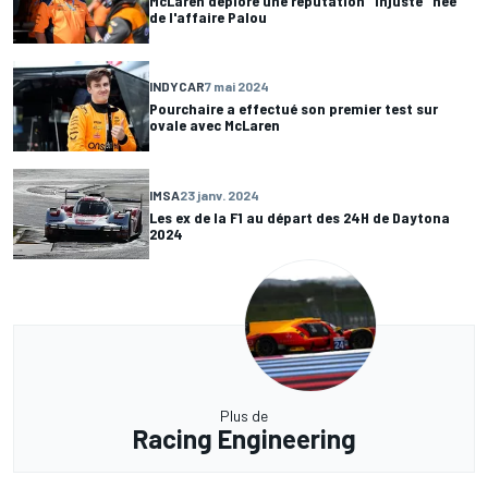
McLaren déplore une réputation "injuste" née
de l'affaire Palou
INDYCAR
7 mai 2024
Pourchaire a effectué son premier test sur
ovale avec McLaren
IMSA
23 janv. 2024
Les ex de la F1 au départ des 24H de Daytona
2024
Plus de
Racing Engineering