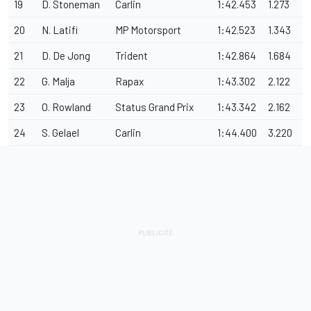
19
D. Stoneman
Carlin
1:42.453
1.273
20
N. Latifi
MP Motorsport
1:42.523
1.343
21
D. De Jong
Trident
1:42.864
1.684
22
G. Malja
Rapax
1:43.302
2.122
23
O. Rowland
Status Grand Prix
1:43.342
2.162
24
S. Gelael
Carlin
1:44.400
3.220