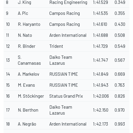
8
J. King
Racing Engineering
1:41.529
0.349
9
A. Pic
Campos Racing
1:41.535
0.355
10
R. Haryanto
Campos Racing
1:41.610
0.430
11
N. Nato
Arden International
1:41.688
0.508
12
R. Binder
Trident
1:41.729
0.549
S.
Daiko Team
13
1:41.747
0.567
Canamasas
Lazarus
14
A. Markelov
RUSSIAN TIME
1:41.849
0.669
15
M. Evans
RUSSIAN TIME
1:41.943
0.763
16
M. Stöckinger
Status Grand Prix
1:42.006
0.826
Daiko Team
17
N. Berthon
1:42.150
0.970
Lazarus
18
A. Negrão
Arden International
1:42.173
0.993