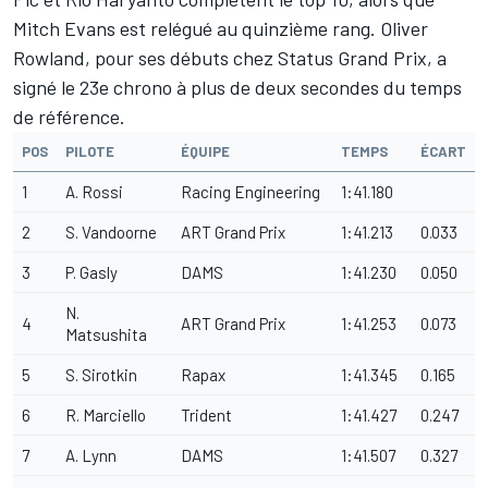
Mitch Evans est relégué au quinzième rang. Oliver
Rowland, pour ses débuts chez Status Grand Prix, a
signé le 23e chrono à plus de deux secondes du temps
de référence.
POS
PILOTE
ÉQUIPE
TEMPS
ÉCART
1
A. Rossi
Racing Engineering
1:41.180
2
S. Vandoorne
ART Grand Prix
1:41.213
0.033
3
P. Gasly
DAMS
1:41.230
0.050
N.
4
ART Grand Prix
1:41.253
0.073
Matsushita
5
S. Sirotkin
Rapax
1:41.345
0.165
6
R. Marciello
Trident
1:41.427
0.247
7
A. Lynn
DAMS
1:41.507
0.327