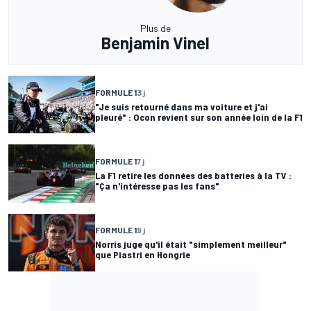
Plus de
Benjamin Vinel
FORMULE 1
3 j
"Je suis retourné dans ma voiture et j'ai
pleuré" : Ocon revient sur son année loin de la F1
FORMULE 1
7 j
La F1 retire les données des batteries à la TV :
"Ça n'intéresse pas les fans"
FORMULE 1
9 j
Norris juge qu'il était "simplement meilleur"
que Piastri en Hongrie