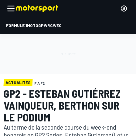
FORMULE 1
MOTOGP
WRC
WEC
ACTUALITÉS
FIA F2
GP2 - ESTEBAN GUTIÉRREZ
VAINQUEUR, BERTHON SUR
LE PODIUM
Au terme de la seconde course du week-end
hongrois en GP2 Series, Esteban Gutiérrez (Lotus