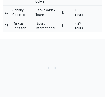
Coloni
Johnny
Barwa Addax
+ 18
25
10
Cecotto
Team
tours
Marcus
iSport
+ 27
26
1
Ericsson
International
tours