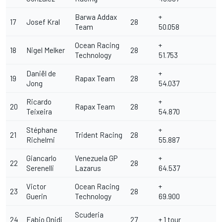
Barwa Addax
+
17
Josef Kral
28
Team
50.058
Ocean Racing
+
18
Nigel Melker
28
Technology
51.753
Daniël de
+
19
Rapax Team
28
Jong
54.037
Ricardo
+
20
Rapax Team
28
Teixeira
54.870
Stéphane
+
21
Trident Racing
28
Richelmi
55.887
Giancarlo
Venezuela GP
+
22
28
Serenelli
Lazarus
64.537
Victor
Ocean Racing
+
23
28
Guerin
Technology
69.900
Scuderia
24
Fabio Onidi
27
+ 1 tour