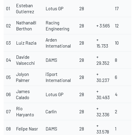
Esteban
01
Lotus GP
28
17
Gutierrez
Nathanaël
Racing
02
28
+ 3.565
12
Berthon
Engineering
Arden
+
03
Luiz Razia
28
10
International
15.733
Davide
+
04
DAMS
28
8
Valsecchi
29.352
Jolyon
iSport
+
05
28
6
Palmer
International
30.237
James
+
06
Lotus GP
28
4
Calado
30.493
Rio
+
07
Carlin
28
2
Haryanto
32.336
+
08
Felipe Nasr
DAMS
28
1
33.578