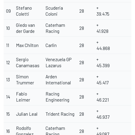
Stefano
Scuderia
+
09
28
Coletti
Coloni
39.475
Giedo van
Caterham
+
10
28
der Garde
Racing
41.928
+
11
Max Chilton
Carlin
28
44.868
Sergio
Venezuela GP
+
12
28
Canamasas
Lazarus
45.399
Simon
Arden
+
13
28
Trummer
International
45.417
Fabio
Racing
+
14
28
Leimer
Engineering
46.221
+
15
Julian Leal
Trident Racing
28
46.937
Rodolfo
Caterham
+
16
28
Gonzalez
Racing
49.087