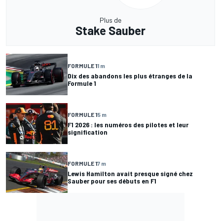
Plus de
Stake Sauber
FORMULE 1
1 m
Dix des abandons les plus étranges de la
Formule 1
FORMULE 1
5 m
F1 2026 : les numéros des pilotes et leur
signification
FORMULE 1
7 m
Lewis Hamilton avait presque signé chez
Sauber pour ses débuts en F1