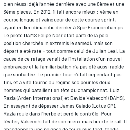
bien réussi déjà l’année dernière avec une 8ème et une
3ème places. En 2012, il fait encore mieux : 4ème en
course longue et vainqueur de cette course sprint,
ayant eu lieu dimanche dernier à Spa-Francorchamps.
Le pilote DAMS Felipe Nasr était parti de la pole
position cherchée in extremis le samedi, mais son
départ a été raté – tout comme celui de Julian Leal. La
cause de ce ratage venait de l’installation d’un nouvel
embrayage et la familiarisation n’a pas été aussi rapide
que souhaitée. Le premier tour n’était cependant pas
fini, et a vite tourné au régime sec pour les deux
hommes qui bataillent en tête du championnat, Luiz
Razia (Arden International) et Davide Valsecchi (DAMS).
En essayant de dépasser James Calado (Lotus GP),
Razia roule dans l’herbe et perd le contrôle. Pour
l’éviter, Valsecchi fait de son mieux mais heurte le rail. Il
abandonnera une poignée de tours plus tard, tandis