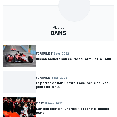
Plus de
DAMS
FORMULE E
12 avr. 2022
Nissan rachète son écurie de Formule E à DAMS
FORMULE 1
8 avr. 2022
Le patron de DAMS devrait occuper le nouveau
poste de la FIA
FIA F2
17 févr. 2022
L'ancien pilote F1 Charles Pic rachète l'équipe
DAMS