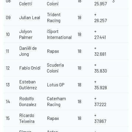
08
18
3
Coletti
Coloni
25.957
Trident
+
09
Julian Leal
18
Racing
26.257
Jolyon
iSport
+
10
18
Palmer
International
27.441
Daniël de
+
11
Rapax
18
Jong
32.681
Scuderia
+
12
Fabio Onidi
18
Coloni
35.830
Esteban
+
13
Lotus GP
18
Gutiérrez
35.928
Rodolfo
Caterham
+
14
18
Gonzalez
Racing
37.222
Ricardo
+
15
Rapax
18
Teixeira
37.867