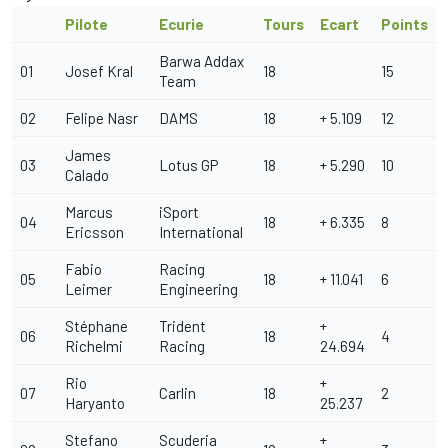
Pilote
Ecurie
Tours
Ecart
Points
Barwa Addax
01
Josef Kral
18
15
Team
02
Felipe Nasr
DAMS
18
+ 5.109
12
James
03
Lotus GP
18
+ 5.290
10
Calado
Marcus
iSport
04
18
+ 6.335
8
Ericsson
International
Fabio
Racing
05
18
+ 11.041
6
Leimer
Engineering
Stéphane
Trident
+
06
18
4
Richelmi
Racing
24.694
Rio
+
07
Carlin
18
2
Haryanto
25.237
Stefano
Scuderia
+