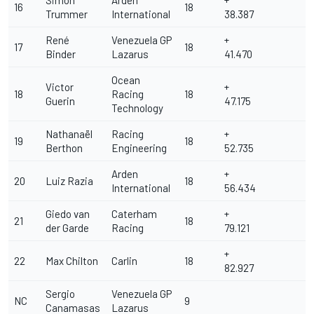
Simon
Arden
+
16
18
Trummer
International
38.387
René
Venezuela GP
+
17
18
Binder
Lazarus
41.470
Ocean
Victor
+
18
Racing
18
Guerin
47.175
Technology
Nathanaël
Racing
+
19
18
Berthon
Engineering
52.735
Arden
+
20
Luiz Razia
18
International
56.434
Giedo van
Caterham
+
21
18
der Garde
Racing
79.121
+
22
Max Chilton
Carlin
18
82.927
Sergio
Venezuela GP
NC
9
Canamasas
Lazarus