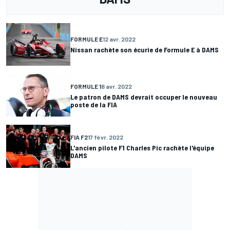
FORMULE E
12 avr. 2022
Nissan rachète son écurie de Formule E à DAMS
FORMULE 1
8 avr. 2022
Le patron de DAMS devrait occuper le nouveau
poste de la FIA
FIA F2
17 févr. 2022
L'ancien pilote F1 Charles Pic rachète l'équipe
DAMS