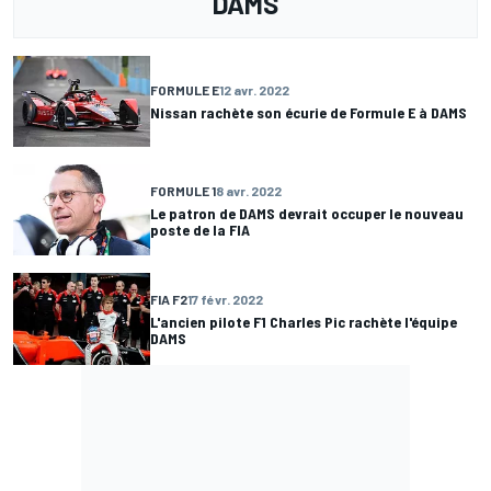
DAMS
FORMULE E
12 avr. 2022
Nissan rachète son écurie de Formule E à DAMS
FORMULE 1
8 avr. 2022
Le patron de DAMS devrait occuper le nouveau
poste de la FIA
FIA F2
17 févr. 2022
L'ancien pilote F1 Charles Pic rachète l'équipe
DAMS