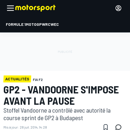
FORMULE 1
MOTOGP
WRC
WEC
ACTUALITÉS
FIA F2
GP2 - VANDOORNE S'IMPOSE
AVANT LA PAUSE
Stoffel Vandoorne a contrôlé avec autorité la
course sprint de GP2 à Budapest
Mis à jour:
28 juil. 2014, 14:28