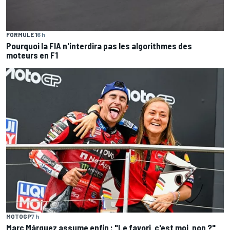
FORMULE 1
6 h
Pourquoi la FIA n'interdira pas les algorithmes des
moteurs en F1
MOTOGP
7 h
Marc Márquez assume enfin : "Le favori, c'est moi, non ?"