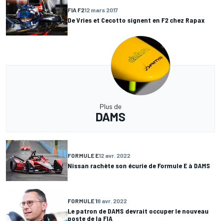
FIA F2
12 mars 2017
De Vries et Cecotto signent en F2 chez Rapax
Plus de
DAMS
FORMULE E
12 avr. 2022
Nissan rachète son écurie de Formule E à DAMS
FORMULE 1
8 avr. 2022
Le patron de DAMS devrait occuper le nouveau
poste de la FIA