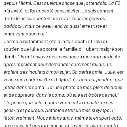
depuis Miami. C'est quelque chose que j'attendais. La F2
m'a invité, et j'ai accepté sans hésiter. Je suis content
d'être là, je suis content de revoir tous les gens du
paddock. Mais ce week-end va aussi être triste et
émouvant pour moi."
Correa a notamment été à la fois ébahi et ravi du
soutien que lui a apporté la famille d'Hubert malgré son
deuil :
"Ils ont envoyé des messages à mes parents juste
après l'accident pour demander comment j'allais. Ils
étaient très inquiets à mon sujet. Sa petite amie, Julie, est
venue me rendre visite à l'hôpital, à Londres, pendant que
j'étais dans le coma. J'ai une photo de moi, plein de tubes
et de capteurs, dans le coma, où elle est à côté de moi."
"Je pense que cela montre vraiment la qualité de ces
gens-là et pourquoi Anthoine était un mec si sympa. Il
l'était vraiment. Nous étions amis, même si en sport auto,
on ne devient pas forcément ami avec les pilotes contre