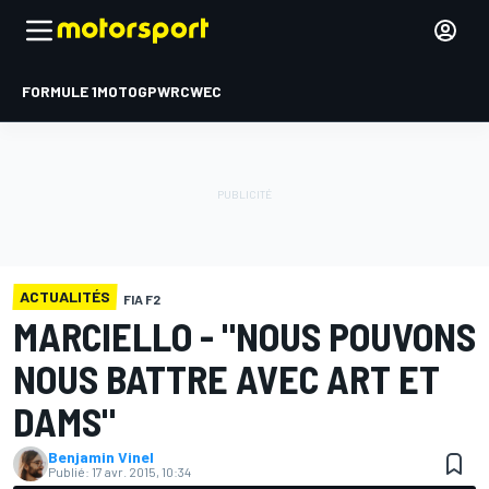
FORMULE 1
MOTOGP
WRC
WEC
ACTUALITÉS
FIA F2
MARCIELLO - "NOUS POUVONS
NOUS BATTRE AVEC ART ET
DAMS"
Benjamin Vinel
Publié:
17 avr. 2015, 10:34