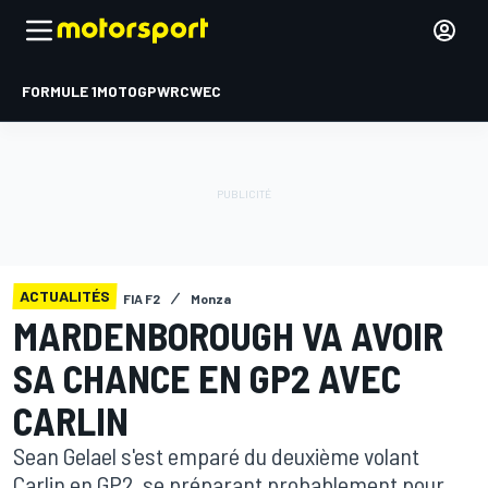
FORMULE 1
MOTOGP
WRC
WEC
ACTUALITÉS
FIA F2
Monza
MARDENBOROUGH VA AVOIR
SA CHANCE EN GP2 AVEC
CARLIN
Sean Gelael s'est emparé du deuxième volant
Carlin en GP2, se préparant probablement pour