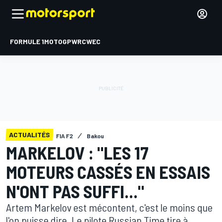
FORMULE 1
MOTOGP
WRC
WEC
ACTUALITÉS
FIA F2
Bakou
MARKELOV : "LES 17
MOTEURS CASSÉS EN ESSAIS
N'ONT PAS SUFFI..."
Artem Markelov est mécontent, c'est le moins que
l'on puisse dire. Le pilote Russian Time tire à