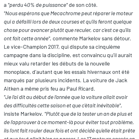
a
"perdu 40% de puissance"
de son côté.
"Nous espérons que Mecachrome peut réparer le moteur
qui a défailli lors de deux courses et qu'ils feront quelque
chose pour avancer plutôt que reculer, car c'est ce qu'ils
ont fait cette année",
commente Markelov sans détour.
Le vice-Champion 2017, qui dispute sa cinquième
campagne dans la discipline, est convaincu qu'il aurait
mieux valu retarder les débuts de la nouvelle
monoplace, d'autant que les essais hivernaux ont été
marqués par plusieurs incidents. La voiture de Jack
Aitken a même pris feu au Paul Ricard.
"Je l'ai dit au début de l'année que la voiture allait avoir
des difficultés cette saison et que c'était inévitable",
insiste Markelov.
"Plutôt que de la tester un an de plus et
de l'approuver à ce moment-là pour éviter tout problème,
ils l'ont fait rouler deux fois et ont décidé qu'elle était prête
et que tout allait bien se passer. Les 17 moteurs cassés en