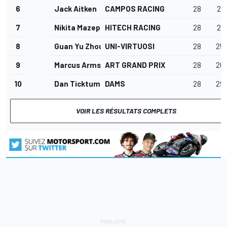
6
Jack Aitken
CAMPOS RACING
28
22.
7
Nikita Mazepin
HITECH RACING
28
23.
8
Guan Yu Zhou
UNI-VIRTUOSI
28
25.
9
Marcus Armstrong
ART GRAND PRIX
28
26.
10
Dan Ticktum
DAMS
28
29.
VOIR LES RÉSULTATS COMPLETS