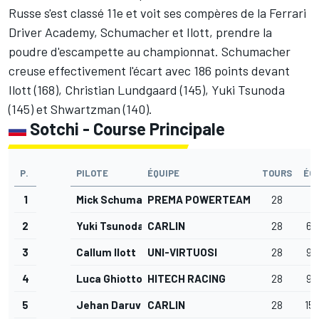
Russe s'est classé 11e et voit ses compères de la Ferrari
Driver Academy, Schumacher et Ilott, prendre la
poudre d'escampette au championnat. Schumacher
creuse effectivement l'écart avec 186 points devant
Ilott (168), Christian Lundgaard (145), Yuki Tsunoda
(145) et Shwartzman (140).
Sotchi - Course Principale
P.
PILOTE
ÉQUIPE
TOURS
ÉC
1
Mick Schumacher
PREMA POWERTEAM
28
2
Yuki Tsunoda
CARLIN
28
6.
3
Callum Ilott
UNI-VIRTUOSI
28
9.
4
Luca Ghiotto
HITECH RACING
28
9.
5
Jehan Daruvala
CARLIN
28
15.