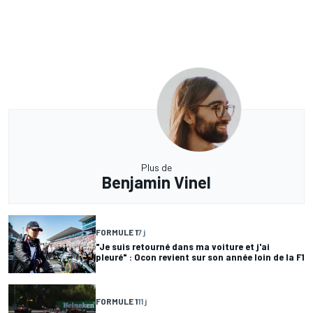
Plus de
Benjamin Vinel
FORMULE 1
7 j
"Je suis retourné dans ma voiture et j'ai
pleuré" : Ocon revient sur son année loin de la F1
FORMULE 1
11 j