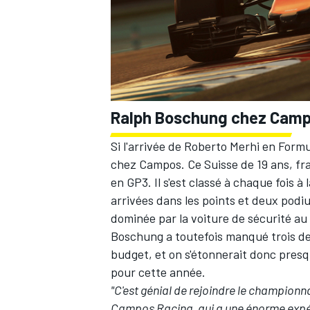
AUTRES CHAMPIONNATS
Ralph Boschung chez Cam
Si l'arrivée de Roberto Merhi en Form
chez Campos. Ce Suisse de 19 ans, fr
en GP3. Il s'est classé à chaque fois
arrivées dans les points et deux podiu
dominée par la voiture de sécurité au 
Boschung a toutefois manqué trois des
budget, et on s'étonnerait donc presq
pour cette année.
"C'est génial de rejoindre le championn
Campos Racing, qui a une énorme expér