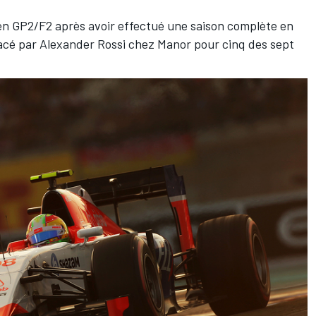
r en GP2/F2 après avoir effectué une saison complète en
lacé par Alexander Rossi chez Manor pour cinq des sept