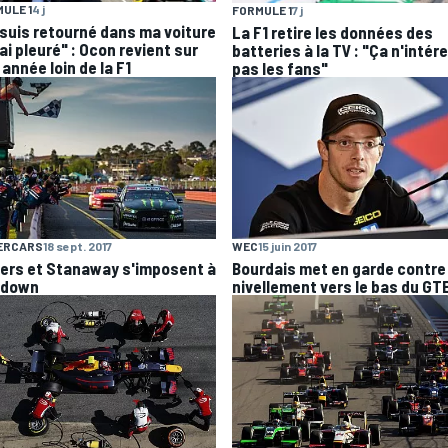
ULE 1
4 j
FORMULE 1
7 j
 suis retourné dans ma voiture
La F1 retire les données des
'ai pleuré" : Ocon revient sur
batteries à la TV : "Ça n'intér
année loin de la F1
pas les fans"
ERCARS
18 sept. 2017
WEC
15 juin 2017
ers et Stanaway s'imposent à
Bourdais met en garde contre 
ndown
nivellement vers le bas du GT