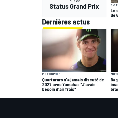
Plus de
Status Grand Prix
FIA 
Les
de 
Dernières actus
MOTOGP
10 h
MOT
Quartararo n'a jamais discuté de
Bagn
2027 avec Yamaha : "J'avais
ima
besoin d'air frais"
bra