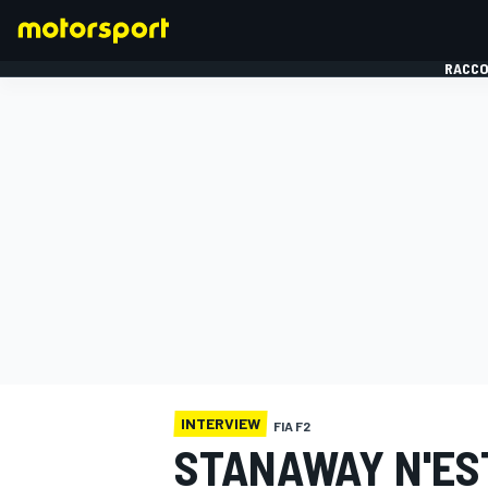
RACCO
FORMULE 1
INTERVIEW
FIA F2
STANAWAY N'EST