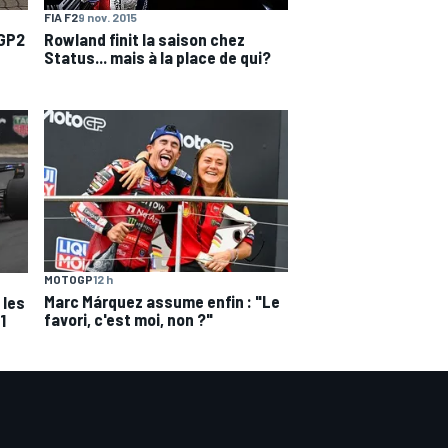
FIA F2
9 nov. 2015
 GP2
Rowland finit la saison chez
Status... mais à la place de qui?
MOTOGP
12 h
Marc Márquez assume enfin : "Le
 les
favori, c'est moi, non ?"
1