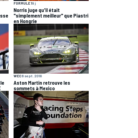
FORMULE 1
9 j
Norris juge qu'il était
esse
"simplement meilleur" que Piastri
en Hongrie
WEC
8 sept. 2016
Aston Martin retrouve les
le
sommets à Mexico
E