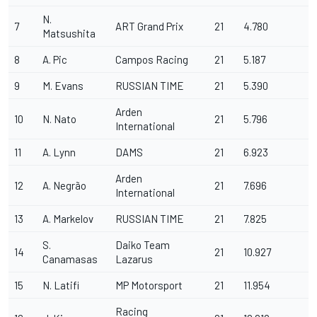
N.
7
ART Grand Prix
21
4.780
Matsushita
8
A. Pic
Campos Racing
21
5.187
9
M. Evans
RUSSIAN TIME
21
5.390
Arden
10
N. Nato
21
5.796
International
11
A. Lynn
DAMS
21
6.923
Arden
12
A. Negrão
21
7.696
International
13
A. Markelov
RUSSIAN TIME
21
7.825
S.
Daiko Team
14
21
10.927
Canamasas
Lazarus
15
N. Latifi
MP Motorsport
21
11.954
Racing