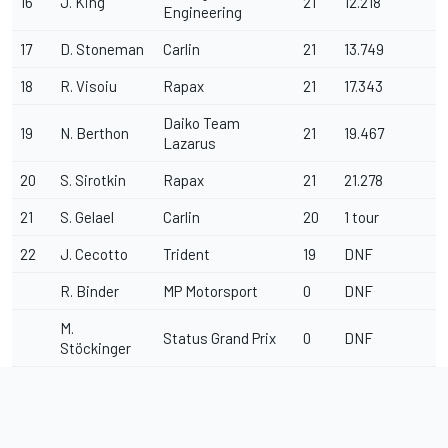
16
J. King
21
12.218
Engineering
17
D. Stoneman
Carlin
21
13.749
18
R. Visoiu
Rapax
21
17.343
Daiko Team
19
N. Berthon
21
19.467
Lazarus
20
S. Sirotkin
Rapax
21
21.278
21
S. Gelael
Carlin
20
1 tour
22
J. Cecotto
Trident
19
DNF
R. Binder
MP Motorsport
0
DNF
M.
Status Grand Prix
0
DNF
Stöckinger