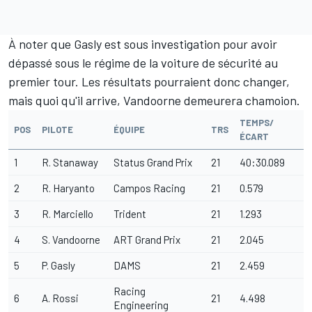
À noter que Gasly est sous investigation pour avoir
dépassé sous le régime de la voiture de sécurité au
premier tour. Les résultats pourraient donc changer,
mais quoi qu'il arrive, Vandoorne demeurera chamoion.
TEMPS/
POS
PILOTE
ÉQUIPE
TRS
ÉCART
1
R. Stanaway
Status Grand Prix
21
40:30.089
2
R. Haryanto
Campos Racing
21
0.579
3
R. Marciello
Trident
21
1.293
4
S. Vandoorne
ART Grand Prix
21
2.045
5
P. Gasly
DAMS
21
2.459
Racing
6
A. Rossi
21
4.498
Engineering