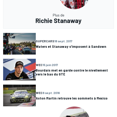
Plus de
Richie Stanaway
SUPERCARS
18 sept. 2017
Waters et Stanaway s'imposent à Sandown
WEC
15 juin 2017
Bourdais met en garde contre le nivellement
vers le bas du GTE
WEC
8 sept. 2016
Aston Martin retrouve les sommets à Mexico