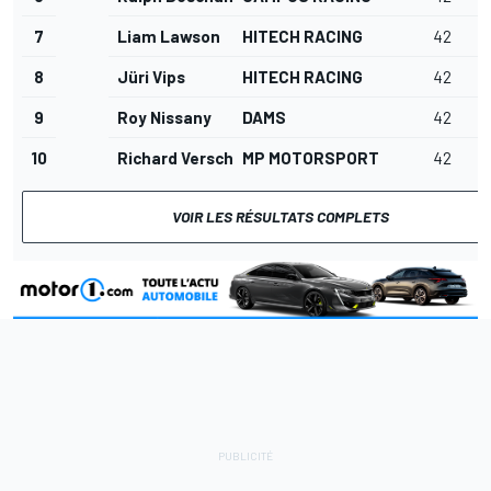
7
Liam Lawson
HITECH RACING
42
8
Jüri Vips
HITECH RACING
42
9
Roy Nissany
DAMS
42
4
10
Richard Verschoor
MP MOTORSPORT
42
4
VOIR LES RÉSULTATS COMPLETS