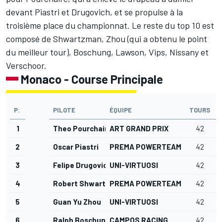
devant Piastri et Drugovich, et se propulse à la
troisième place du
championnat
. Le reste du top 10 est
composé de Shwartzman, Zhou (qui a obtenu le point
du meilleur tour), Boschung, Lawson, Vips, Nissany et
Verschoor
.
Monaco - Course Principale
P.
PILOTE
ÉQUIPE
TOURS
1
Theo Pourchaire
ART GRAND PRIX
42
2
Oscar Piastri
PREMA POWERTEAM
42
3
Felipe Drugovich
UNI-VIRTUOSI
42
4
Robert Shwartzman
PREMA POWERTEAM
42
5
Guan Yu Zhou
UNI-VIRTUOSI
42
6
Ralph Boschung
CAMPOS RACING
42
3