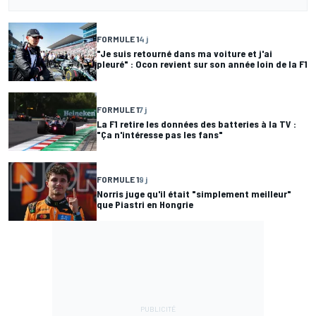
FORMULE 1
4 j
"Je suis retourné dans ma voiture et j'ai
pleuré" : Ocon revient sur son année loin de la F1
FORMULE 1
7 j
La F1 retire les données des batteries à la TV :
"Ça n'intéresse pas les fans"
FORMULE 1
9 j
Norris juge qu'il était "simplement meilleur"
que Piastri en Hongrie