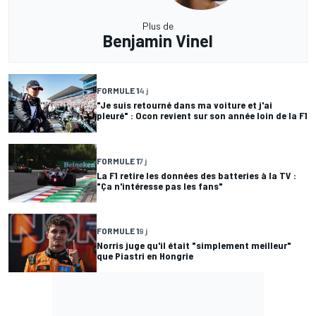
Plus de
Benjamin Vinel
FORMULE 1
4 j
"Je suis retourné dans ma voiture et j'ai
pleuré" : Ocon revient sur son année loin de la F1
FORMULE 1
7 j
La F1 retire les données des batteries à la TV :
"Ça n'intéresse pas les fans"
FORMULE 1
9 j
Norris juge qu'il était "simplement meilleur"
que Piastri en Hongrie